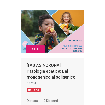
€ 50.00
[FAD ASINCRONA]
Patologia epatica: Dal
monogenico al poligenico
( 2 ECM )
Italiano
Dietista
0 Discenti