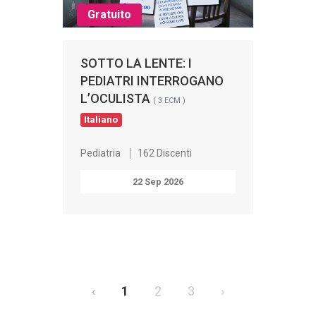
Gratuito
SOTTO LA LENTE: I
PEDIATRI INTERROGANO
L’OCULISTA
( 3 ECM )
Italiano
Pediatria
162 Discenti
22 Sep 2026
‹
1
2
3
›