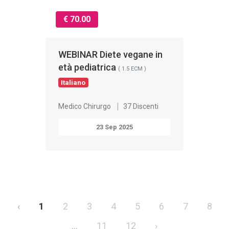
€ 70.00
WEBINAR Diete vegane in
età pediatrica
( 1.5 ECM )
Italiano
Medico Chirurgo
37 Discenti
23 Sep 2025
‹
1
2
3
4
5
6
7
8
...
11
12
›