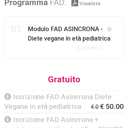
Programma
FAD:
Visualizza
01
Modulo FAD ASINCRONA -
Diete vegane in età pediatrica
Lezioni 1
Gratuito
Iscrizione FAD Asincrona Diete
Vegane in età pediatrica
€ 50.00
€ 0
Iscrizione FAD Asincrona +